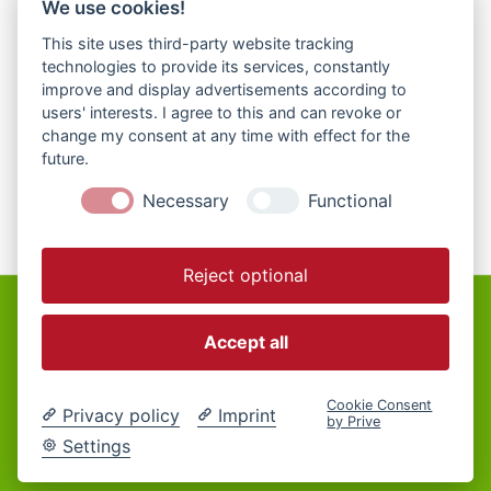
We use cookies!
This site uses third-party website tracking
Kontakt zur Hausreferentin
technologies to provide its services, constantly
improve and display advertisements according to
Telefon: 09851-554727
E-Mail:
haus@naturfreunde-dkb.de
users' interests. I agree to this and can revoke or
change my consent at any time with effect for the
future.
Zur Buchungsanfrage
Necessary
Functional
Reject optional
Accept all
© 2026 Naturfreunde Dinkelsbühl.
Powered by
WordPress
|
Impressum
|
Datenschutz
|
Kontakt
|
Dachverband
Cookie Consent
Privacy policy
Imprint
by Prive
Settings